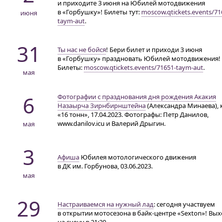
и приходите 3 июня на Юбилей мотодвижения
в «Горбушку»! Билеты тут:
moscow.qtickets.events/71
июня
taym-aut
.
31
Ты нас не бойся
! Бери билет и приходи 3 июня
в «Горбушку» праздновать Юбилей мотодвижения!
Билеты:
moscow.qtickets.events/71651-taym-aut
.
мая
6
Фотографии с празднования дня рождения Акакия
Назаырча Зирнбирнштейна
(Александра Минаева), 
«16 тонн», 17.04.2023. Фотографы: Петр Данилов,
www.danilov.icu и Валерий Дрыгин.
мая
3
Афиша
Юбилея мотологического движения
в ДК им. Горбунова
, 03.06.2023.
мая
29
Настраиваемся на нужный лад
: сегодня участвуем
в открытии мотосезона
в байк-центре «Sexton»
! Вы