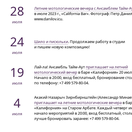
28
Летние мотологические вечера с Ансамблем
Тайм-А
в июле 2023 г., «California Bar». Фотограф: Петр Дани
www.danilov.icu.
июля
24
Шило и писюльки
. Продолжаем работу в студии
и пишем новую композицию!
июля
19
Лай-ла!
Ансамбль
Тайм-Аут
приглашает на летний
мотологический вечер
в баре «Калифорния» 20 июл
Начало
в 20:00
, вход бесплатный, бронирование сто
по телефону:
+7 499 579-80-04
.
июля
4
Акакий Назарыч Зирнбирнштейн (Александр Минае
приглашает на летние мотологические вечера
в ба
«Калифорния» на Старом Арбате. Каждый четверг и
начало мероприятий
в 20:00
, вход бесплатный, стол
июля
лучше бронировать заранее:
+7 499 579-80-04
.