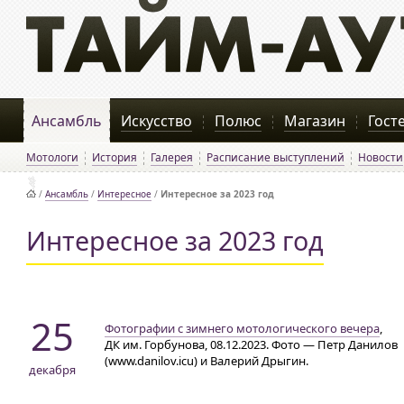
Ансамбль
Искусство
Полюс
Магазин
Гост
Мотологи
История
Галерея
Расписание выступлений
Новости
/
Ансамбль
/
Интересное
/
Интересное за 2023 год
Интересное за 2023 год
25
Фотографии с зимнего мотологического вечера
,
ДК им. Горбунова
, 08.12.2023. Фото — Петр Данилов
(www.danilov.icu) и Валерий Дрыгин.
декабря