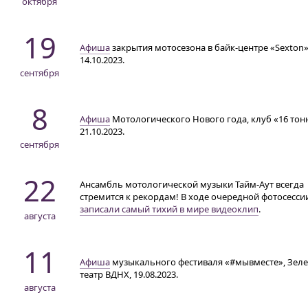
октября
19
Афиша
закрытия мотосезона
в байк-центре «Sexton
14.10.2023.
сентября
8
Афиша
Мотологического Нового года, клуб «16 тон
21.10.2023.
сентября
22
Ансамбль мотологической музыки
Тайм-Аут
всегда
стремится к рекордам! В ходе очередной фотосесси
записали самый тихий в мире видеоклип
.
августа
11
Афиша
музыкального фестиваля «#мывместе», Зел
театр ВДНХ, 19.08.2023.
августа