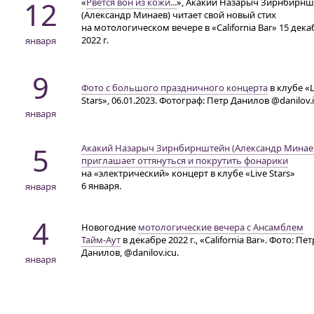
12
«
Рвется вон из кожи...
», Акакий Назарыч Зирнбирнш
(Александр Минаев) читает свой новый стих
на мотологическом вечере в «California Bar» 15 дека
2022 г.
января
9
Фото с большого праздничного концерта
в клубе «L
Stars», 06.01.2023. Фотограф: Петр Данилов @danilov.i
января
5
Акакий Назарыч Зирнбирнштейн (Александр Минае
приглашает оттянуться и покрутить фонарики
на «электрический» концерт в клубе «Live Stars»
6 января.
января
4
Новогодние
мотологические вечера с Ансамблем
Тайм-Аут
в декабре 2022 г., «California Bar». Фото: Пет
Данилов, @danilov.icu.
января