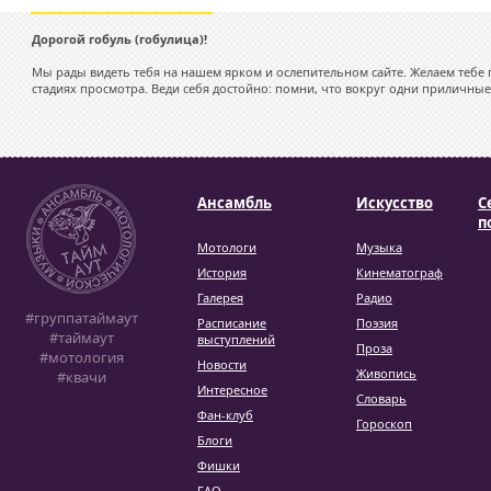
Дорогой гобуль (гобулица)!
Мы рады видеть тебя на нашем ярком и ослепительном сайте. Желаем тебе 
стадиях просмотра. Веди себя достойно: помни, что вокруг одни приличные
Ансамбль
Искусство
С
п
Мотологи
Музыка
История
Кинематограф
Галерея
Радио
#группатаймаут
Расписание
Поэзия
#таймаут
выступлений
Проза
#мотология
Новости
Живопись
#квачи
Интересное
Словарь
Фан-клуб
Гороскоп
Блоги
Фишки
FAQ