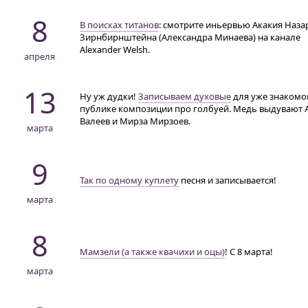
8
В поисках титанов
: смотрите иньервью Акакия Наз
Зирнбирнштейна (Александра Минаева) на канале
Alexander Welsh.
апреля
13
Ну уж дудки!
Записываем духовые
для уже знакомо
публике композиции про голбуей. Медь выдувают
Валеев и Мирза Мирзоев.
марта
9
Так по одному куплету
песня и записывается!
марта
8
Мамзели (а также квачихи и оцы)
!
С 8 марта!
марта