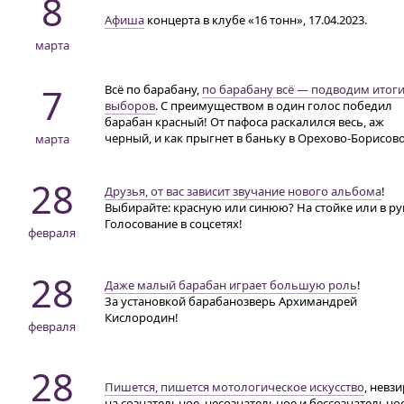
8
Афиша
концерта в клубе «16 тонн», 17.04.2023.
марта
7
Всё по барабану,
по барабану всё — подводим итог
выборов
. С преимуществом в один голос победил
барабан красный! От пафоса раскалился весь, аж
черный, и как прыгнет в баньку
в Орехово-Борисово
марта
28
Друзья, от вас зависит звучание нового альбома
!
Выбирайте: красную или синюю? На стойке или в ру
Голосование в соцсетях!
февраля
28
Даже малый барабан играет большую роль
!
За установкой барабанозверь Архимандрей
Кислородин!
февраля
28
Пишется, пишется мотологическое искусство
, невз
на сознательное, несознательное и бессознательно