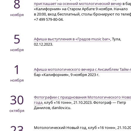
8
приглашает на осенний мотологический вечер
в ба
«Калифорния» на Старом Арбате 9 ноября. Начало
в 20:00,
вход бесплатный, столы бронируют по телеф
ноября
+7 499 579-80-04
.
5
Афиша выступления в «Градов music bar»
, Тула,
02.12.2023.
ноября
1
Афиша мотологического вечера с Ансамблем
Тайм-
бар «Калифорния», 9 ноября 2023 г.
ноября
30
Фотографии с празднования Мотологического Нов
года
, клуб «16 тонн», 21.10.2023. Фотограф — Петр
Данилов, danilov.icu.
октября
23
Мотологический Новый год, клуб «16 тонн», 21.10.20