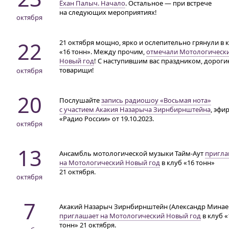
Ёхан Палыч. Начало
. Остальное — при встрече
на следующих мероприятиях!
октября
22
21 октября мощно, ярко и ослепительно грянули в 
«16 тонн». Между прочим,
отмечали Мотологическ
Новый год
! С наступившим вас праздником, дороги
товарищи!
октября
20
Послушайте
запись радиошоу «Восьмая нота»
с участием Акакия Назарыча Зирнбирнштейна
, эфи
«Радио России»
от 19.10.2023
.
октября
13
Ансамбль мотологической музыки
Тайм-Аут
пригла
на Мотологический Новый год
в клуб «16 тонн»
21 октября.
октября
7
Акакий Назарыч Зирнбирнштейн (Александр Минае
приглашает на Мотологический Новый год
в клуб «
тонн» 21 октября.