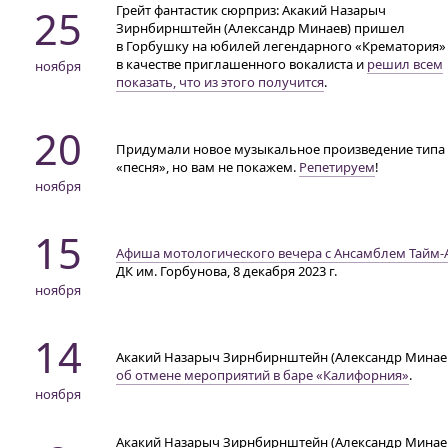
25
Грейт фантастик сюрприз: Акакий Назарыч
Зирнбирнштейн (Александр Минаев) пришел
в Горбушку на юбилей легендарного «Крематория»
в качестве приглашенного вокалиста и
решил всем
ноября
показать, что из этого получится
.
20
Придумали новое музыкальное произведение типа
«песня», но вам не покажем.
Репетируем
!
ноября
15
Афиша мотологического вечера с Ансамблем
Тайм-
ДК им. Горбунова
, 8 декабря 2023 г.
ноября
14
Акакий Назарыч Зирнбирнштейн (Александр Минае
об отмене мероприятий в баре «Калифорния»
.
ноября
Акакий Назарыч Зирнбирнштейн (Александр Минае