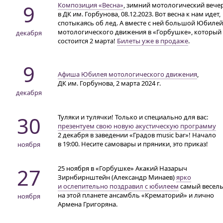
9
Композиция «Весна»
, зимний мотологический вече
в ДК им. Горбунова, 08.12.2023. Вот весна к нам идет,
спотыкаясь об лед. А вместе с ней большой Юбилей
мотологического движения в «Горбушке», который
декабря
состоится 2 марта!
Билеты уже в продаже
.
9
Афиша Юбилея мотологического движения
,
ДК им. Горбунова
, 2 марта 2024 г.
декабря
30
Туляки и тулячки! Только и специально для вас:
презентуем свою новую акустическую программу
2 декабря в заведении «Градов music bar»! Начало
в 19:00
. Несите самовары и пряники, это приказ!
ноября
27
25 ноября в «Горбушке» Акакий Назарыч
Зирнбирнштейн (Александр Минаев)
ярко
и ослепительно поздравил с юбилеем
самый весел
на этой планете ансамбль «Крематорий» и лично
ноября
Армена Григоряна.