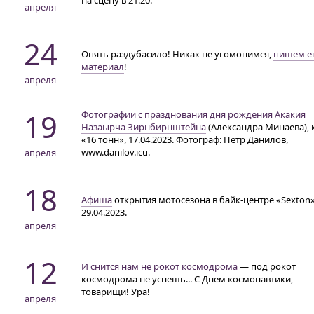
на сцену
в 21:20
.
апреля
24
Опять раздубасило! Никак не угомонимся,
пишем е
материал
!
апреля
19
Фотографии с празднования дня рождения Акакия
Назаырча Зирнбирнштейна
(Александра Минаева), 
«16 тонн», 17.04.2023. Фотограф: Петр Данилов,
www.danilov.icu.
апреля
18
Афиша
открытия мотосезона
в байк-центре «Sexton
29.04.2023.
апреля
12
И снится нам не рокот космодрома
— под рокот
космодрома не уснешь... С Днем космонавтики,
товарищи! Ура!
апреля