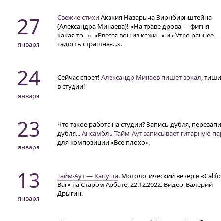
27
Свежие стихи
Акакия Назарыча Зирнбирнштейна
(Александра Минаева)! «На траве дрова — фигня
какая-то
...», «Рвется вон из кожи...» и «Утро раннее 
гадость страшная...».
января
24
Сейчас споет!
Александр Минаев пишет вокал
, тиш
в студии!
января
23
Что такое работа на студии? Запись дубля, перезап
дубля...
Ансамбль
Тайм-Аут
записывает гитарную п
для композиции «Все плохо».
января
13
Тайм-Аут
— Капуста
. Мотологический вечер в «Califo
Bar» на Старом Арбате, 22.12.2022. Видео: Валерий
Дрыгин.
января