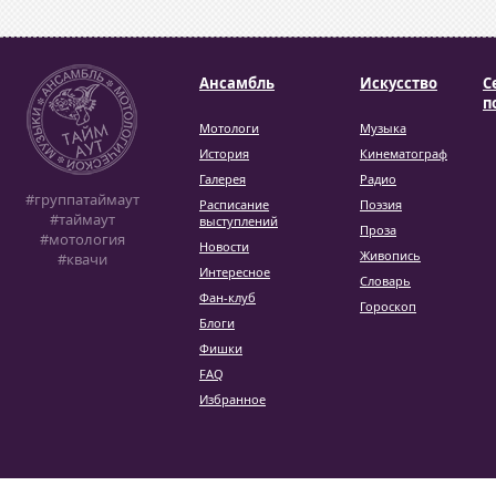
Ансамбль
Искусство
С
п
Мотологи
Музыка
История
Кинематограф
Галерея
Радио
#группатаймаут
Расписание
Поэзия
#таймаут
выступлений
Проза
#мотология
Новости
Живопись
#квачи
Интересное
Словарь
Фан-клуб
Гороскоп
Блоги
Фишки
FAQ
Избранное