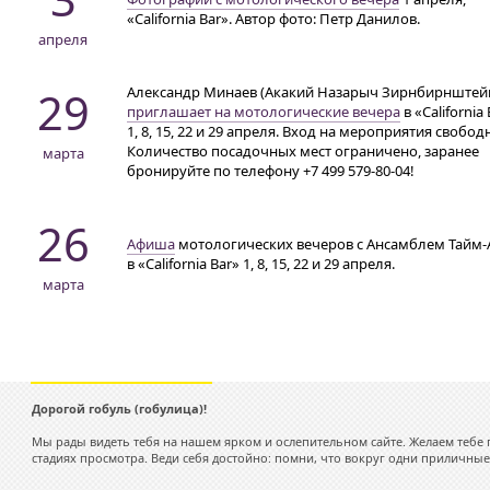
«California Bar». Автор фото: Петр Данилов.
апреля
29
Александр Минаев (Акакий Назарыч Зирнбирнштей
приглашает на мотологические вечера
в «California
1, 8, 15, 22 и 29 апреля. Вход на мероприятия свобод
Количество посадочных мест ограничено, заранее
марта
бронируйте по телефону
+7 499 579-80-04!
26
Афиша
мотологических вечеров с Ансамблем Тайм-
в «California Bar» 1, 8, 15, 22 и 29 апреля.
марта
Дорогой гобуль (гобулица)!
Мы рады видеть тебя на нашем ярком и ослепительном сайте. Желаем тебе 
стадиях просмотра. Веди себя достойно: помни, что вокруг одни приличные