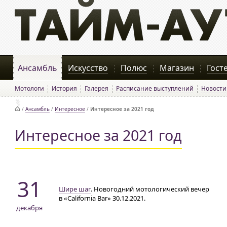
Ансамбль
Искусство
Полюс
Магазин
Гост
Мотологи
История
Галерея
Расписание выступлений
Новости
/
Ансамбль
/
Интересное
/
Интересное за 2021 год
Интересное за 2021 год
31
Шире шаг
. Новогодний мотологический вечер
в «California Bar» 30.12.2021.
декабря