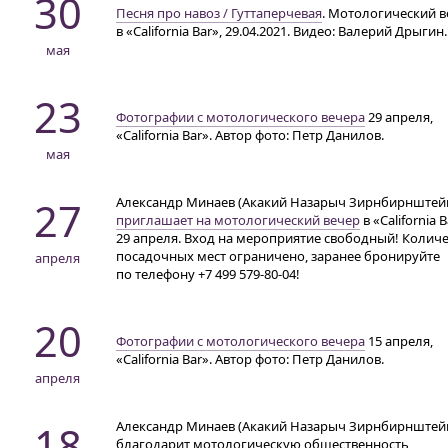
30
Песня про навоз / Гуттаперчевая
. Мотологический в
в «California Bar», 29.04.2021. Видео: Валерий Дрыгин.
мая
23
Фотографии с мотологического вечера
29 апреля,
«California Bar». Автор фото: Петр Данилов.
мая
27
Александр Минаев (Акакий Назарыч Зирнбирнштей
приглашает на мотологический вечер
в «California 
29 апреля. Вход на мероприятие свободный! Колич
посадочных мест ограничено, заранее бронируйте
апреля
по телефону
+7 499 579-80-04!
20
Фотографии с мотологического вечера
15 апреля,
«California Bar». Автор фото: Петр Данилов.
апреля
18
Александр Минаев (Акакий Назарыч Зирнбирнштей
благодарит мотологическую общественность