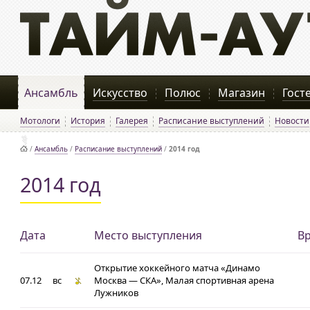
Ансамбль
Искусство
Полюс
Магазин
Гост
Мотологи
История
Галерея
Расписание выступлений
Новости
/
Ансамбль
/
Расписание выступлений
/
2014 год
2014 год
Дата
Место выступления
В
Открытие хоккейного матча «Динамо
07.12
вс
Москва — СКА», Малая спортивная арена
Лужников