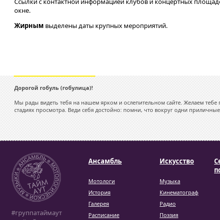
Ссылки с контактной информацией клубов и концертных площад
окне.
Жирным
выделены даты крупных мероприятий.
Дорогой гобуль (гобулица)!
Мы рады видеть тебя на нашем ярком и ослепительном сайте. Желаем тебе 
стадиях просмотра. Веди себя достойно: помни, что вокруг одни приличные
Ансамбль
Искусство
С
п
Мотологи
Музыка
История
Кинематограф
Галерея
Радио
#группатаймаут
Расписание
Поэзия