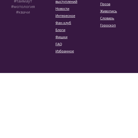
#таймаут
выступлений
Проза
#мотология
Новости
Живопись
#квачи
Интересное
Словарь
Фан-клуб
Гороскоп
Блоги
Фишки
FAQ
Избранное