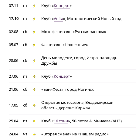
07.11
пт
Клуб «
Концерт
»
17.10
пт
Клуб «
Volta
», Мотологический Новый год
02.08
сб
Мотофестиваль «Русская застава»
05.07
сб
Фестиваль «Нашествие»
День молодежи, город Истра, площадь
28.06
сб
Дружбы
27.06
пт
Клуб «
Концерт
»
21.06
сб
«БаняФест», город Ногинск
Открытие мотосезона, Владимирская
17.05
сб
область, деревня Киржач
25.04
пт
Клуб «
16 тонн
», 50-летие А. Минаева (АНЗ)
24.04
чт
«Вторая смена» на «Нашем радио»