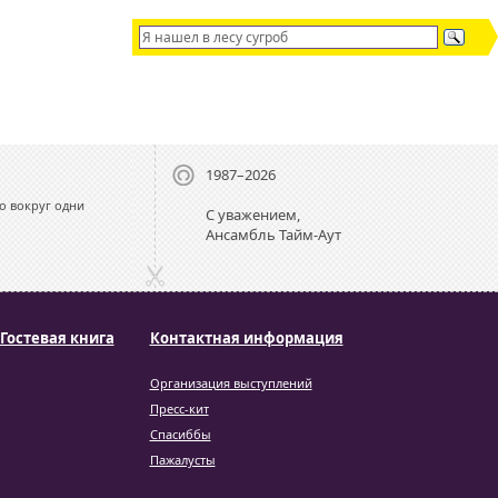
1987–2026
о вокруг одни
С уважением,
Ансамбль Тайм-Аут
Гостевая книга
Контактная информация
Организация выступлений
Пресс-кит
Спасиббы
Пажалусты