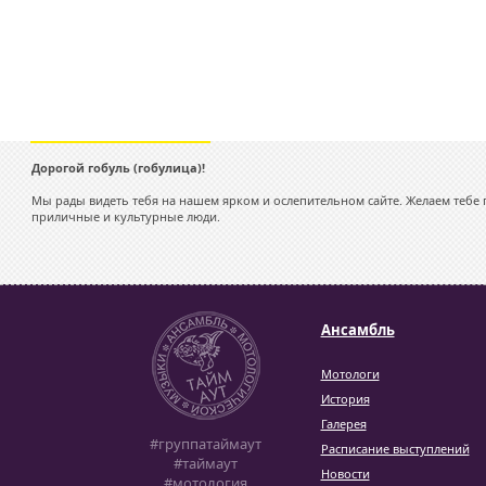
Дорогой гобуль (гобулица)!
Мы рады видеть тебя на нашем ярком и ослепительном сайте. Желаем тебе п
приличные и культурные люди.
Ансамбль
Мотологи
История
Галерея
#группатаймаут
Расписание выступлений
#таймаут
Новости
#мотология