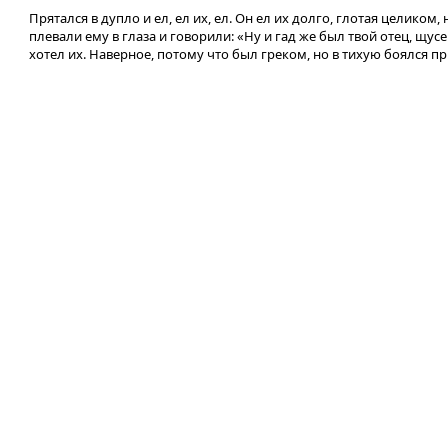
Прятался в дупло и ел, ел их, ел. Он ел их долго, глотая целиком
плевали ему в глаза и говорили: «Ну и гад же был твой отец, щус
хотел их. Наверное, потому что был греком, но в тихую боялся пр