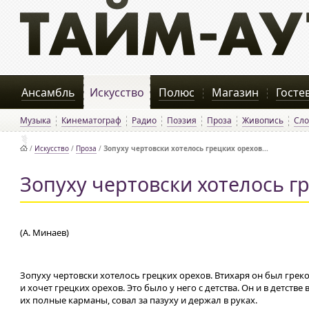
Ансамбль
Искусство
Полюс
Магазин
Госте
Музыка
Кинематограф
Радио
Поэзия
Проза
Живопись
Сло
/
Искусство
/
Проза
/
Зопуху чертовски хотелось грецких орехов...
Зопуху чертовски хотелось гр
(А. Минаев)
Зопуху чертовски хотелось грецких орехов. Втихаря он был греко
и хочет грецких орехов. Это было у него с детства. Он и в детств
их полные карманы, совал за пазуху и держал в руках.