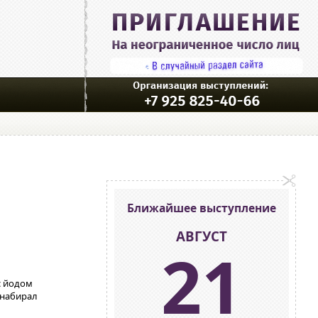
Ближайшее выступление
АВГУСТ
21
с йодом
н набирал