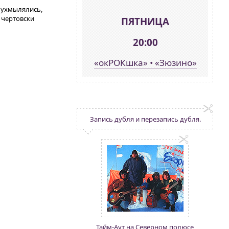
о ухмылялись,
и чертовски
ПЯТНИЦА
20:00
«окРОКшка» • «Зюзино»
Запись дубля и перезапись дубля.
Тайм-Аут на Северном полюсе