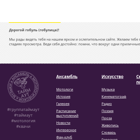
Дорогой гобуль (гобулица)!
Мы рады видеть тебя на нашем ярком и ослепительном сайте. Желаем тебе 
стадиях просмотра. Веди себя достойно: помни, что вокруг одни приличные
Ансамбль
Искусство
С
п
Мотологи
Музыка
История
Кинематограф
Галерея
Радио
#группатаймаут
Расписание
Поэзия
#таймаут
выступлений
Проза
#мотология
Новости
Живопись
#квачи
Интересное
Словарь
Фан-клуб
Гороскоп