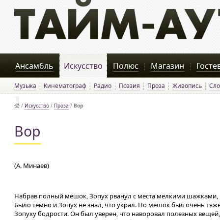
Ансамбль
Искусство
Полюс
Магазин
Госте
Музыка
Кинематограф
Радио
Поэзия
Проза
Живопись
Сло
/
Искусство
/
Проза
/
Вор
Вор
(А. Минаев)
Набрав полный мешок, Зопух рванул с места мелкими шажками,
Было темно и Зопух не знал, что украл. Но мешок был очень тяж
Зопуху бодрости. Он был уверен, что наворовал полезных вещей