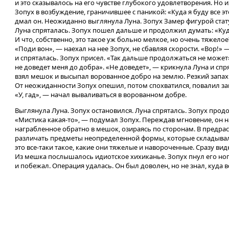
и это сказывалось на его чувстве глубокого удовлетворения. Но
Зопух в возбуждение, граничившее с паникой: «Куда я буду все э
дмал он. Неожиданно выглянула Луна. Зопух Замер фигурой стат
Луна спряталась. Зопух пошел дальше и продолжил думать: «Куда
И что, собственно, это такое уж больно мелкое, но очень тяжело
«Поди вон», — наехал на нее Зопух, не сбавляя скорости. «Вор!»
и спряталась. Зопух присел. «Так дальше продолжаться не может
не доведет меня до добра». «Не доведет», — крикнула Луна и спр
взял мешок и высыпал ворованное добро на землю. Резкий запах 
От неожиданности Зопух опешил, потом спохватился, повалил зап
«У, гад», — начал вываливаться в ворованном добре.
Выглянула Луна. Зопух остановился. Луна спряталсь. Зопух продо
«Мистика какая-то», — подумал Зопух. Переждав мгновение, он 
награбленное обратно в мешок, озираясь по сторонам. В предра
различать предметы неопределенной формы, которые складывал
это все-таки такое, какие они тяжелые и навороченные. Сразу ви
Из мешка послышалось идиотское хихиканье. Зопух пнул его ног
и побежал. Операция удалась. Он был доволен, но не знал, куда вс