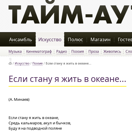
Ансамбль
Искусство
Полюс
Магазин
Госте
Музыка
Кинематограф
Радио
Поэзия
Проза
Живопись
Сло
/
Искусство
/
Поэзия
/
Если стану я жить в океане...
Если стану я жить в океане...
(А. Минаев)
Если стану я жить в океане,
Средь кальмаров, акул и бычков,
Буду я на подводной поляне