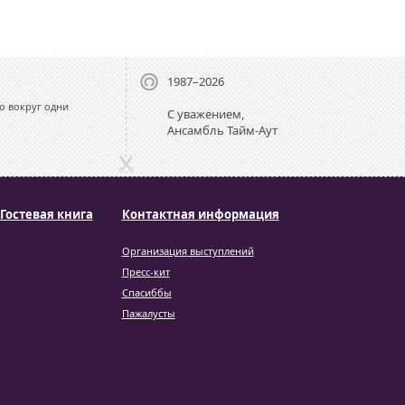
1987–2026
о вокруг одни
С уважением,
Ансамбль Тайм-Аут
Гостевая книга
Контактная информация
Организация выступлений
Пресс-кит
Спасиббы
Пажалусты