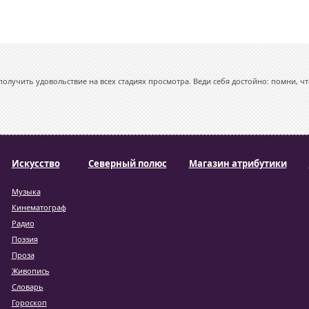
олучить удовольствие на всех стадиях просмотра. Веди себя достойно: помни, чт
Искусство
Северный полюс
Магазин атрибутики
Музыка
Кинематограф
Радио
Поэзия
Проза
Живопись
Словарь
Гороскоп