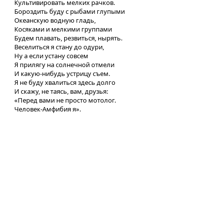
Культивировать мелких рачков.
Бороздить буду с рыбами глупыми
Океанскую водную гладь,
Косяками и мелкими группами
Будем плавать, резвиться, нырять.
Веселиться я стану до одуpи,
Ну а если устану совсем
Я прилягу на солнечной отмели
И какую-нибудь устрицу съем.
Я не буду хвалиться здесь долго
И скажу, не таясь, вам, друзья:
«Перед вами не просто мотолог.
Человек-Амфибия я».