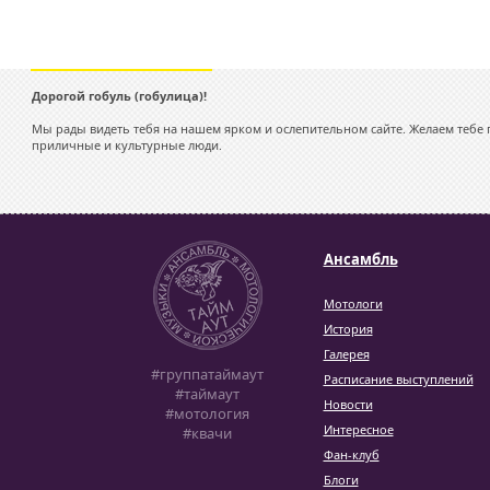
Дорогой гобуль (гобулица)!
Мы рады видеть тебя на нашем ярком и ослепительном сайте. Желаем тебе п
приличные и культурные люди.
Ансамбль
Мотологи
История
Галерея
#группатаймаут
Расписание выступлений
#таймаут
Новости
#мотология
Интересное
#квачи
Фан-клуб
Блоги