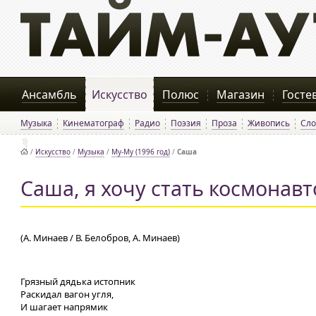
Ансамбль
Искусство
Полюс
Магазин
Госте
Музыка
Кинематограф
Радио
Поэзия
Проза
Живопись
Сло
/
Искусство
/
Музыка
/
Му-Му (1996 год)
/
Саша
Саша, я хочу стать космонав
(А. Минаев / В. Белобров, А. Минаев)
Грязный дядька истопник
Раскидал вагон угля,
И шагает напрямик