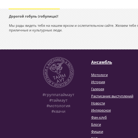
Дорогой гобуль (гобулица)!
Мы рады видеть тебя на нашем ярком и ослепительном сайте. Желаем тебе п
приличные и культурные люди.
Ансамбль
Мотологи
История
Галерея
#группатаймаут
Расписание выступлений
#таймаут
Новости
#мотология
Интересное
#квачи
Фан-клуб
Блоги
Фишки