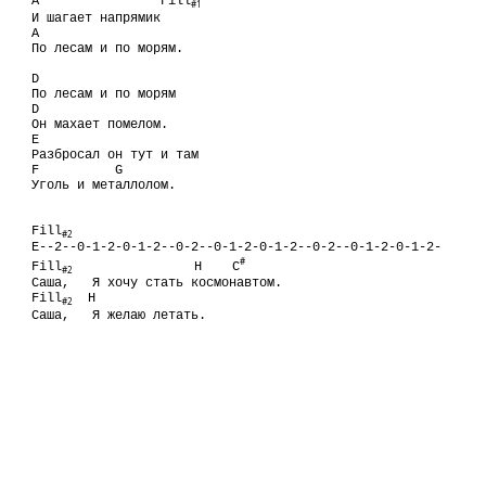
A                Fill
#1
И шагает напрямик

A                  

По лесам и по морям.
D

По лесам и по морям

D

Он махает помелом.

E 

Разбросал он тут и там

F          G

Fill
#2
E--2--0-1-2-0-1-2--0-2--0-1-2-0-1-2--0-2--0-1-2-0-1-2-

#
Fill
                H    C
#2
Саша,   Я хочу стать космонавтом.

Fill
  H

#2