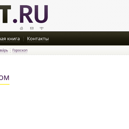
вая книга
Контакты
ва́рь
Гороскоп
том