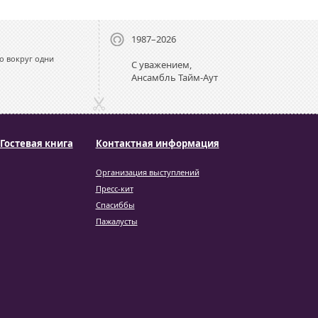
1987–2026
о вокруг одни
С уважением,
Ансамбль Тайм-Аут
Гостевая книга
Контактная информация
Организация выступлений
Пресс-кит
Спасиббы
Пажалусты