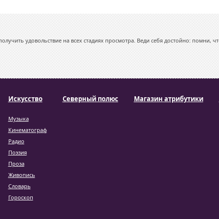
олучить удовольствие на всех стадиях просмотра. Веди себя достойно: помни, чт
Искусство
Северный полюс
Магазин атрибутики
Музыка
Кинематограф
Радио
Поэзия
Проза
Живопись
Словарь
Гороскоп