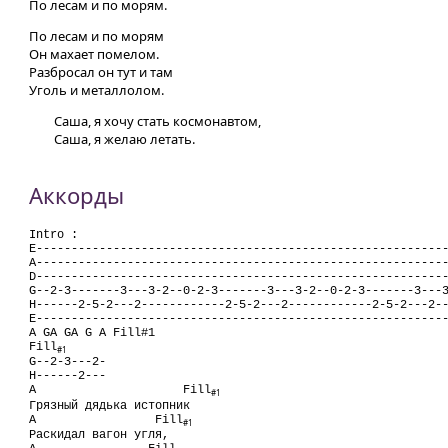
По лесам и по морям.
По лесам и по морям
Он махает помелом.
Разбросал он тут и там
Уголь и металлолом.
Саша, я хочу стать космонавтом,
Саша, я желаю летать.
Аккорды
Intro :

E-----------------------------------------------------------
A-----------------------------------------------------------
D-----------------------------------------------------------
G--2-3-------3---3-2--0-2-3-------3---3-2--0-2-3-------3---3
H------2-5-2---2------------2-5-2---2------------2-5-2---2--
E-----------------------------------------------------------
A GA GA G A Fill#1

Fill
#1
G--2-3---2-

H------2---

A                     Fill
#1
Грязный дядька истопник

A                 Fill
#1
Раскидал вагон угля,
